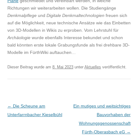
Pläne
geschmiedet und vereinbart werden, in welche
Richtungen wir weiterarbeiten wollen. Die Studiengänge
Denkmalpflege
und
Digitale Denkmaltechnologien
freuen sich
auf die Möglichkeit, neue technische Ansätze wie das Einbetten
von 3D-Modellen in Wikis zu erproben. Vom Lehrstuhl für
Archäologie
wurde ebenfalls Interesse bekundet und schon
bald könnten erste lokale Grabungsfunde als frei drehbare 3D-
Modelle im FürthWiki auftauchen…
Dieser Beitrag wurde am
8. Mai 2023
unter
Aktuelles
veröffentlicht.
Beitragsnavigation
←
Die Scheune am
Ein mutiges und weitsichtiges
Unterfarrnbacher Kieselbühl
Bauvorhaben der
Wohnungsgenossenschaft
Fürth-Oberasbach eG
→