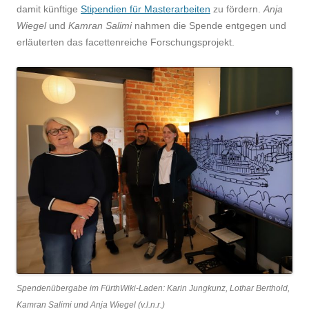
damit künftige
Stipendien für Masterarbeiten
zu fördern.
Anja
Wiegel
und
Kamran Salimi
nahmen die Spende entgegen und
erläuterten das facettenreiche Forschungsprojekt.
Spendenübergabe im FürthWiki-Laden: Karin Jungkunz, Lothar Berthold,
Kamran Salimi und Anja Wiegel (v.l.n.r.)