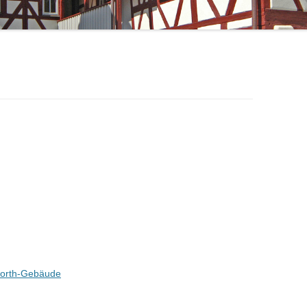
SCHILLERSTRASSE 10: BERTHA B
JAHRESBERICHT 2019
AUDRACCO-WOLF
JAHRESBERICHT 2018
DIE „WIEDERER-VILLA“
JAHRESBERICHT 2016
worth-Gebäude