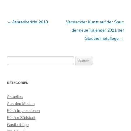
Beitragsnavigation
←
Jahresbericht 2019
Versteckter Kunst auf der Spur:
der neue Kalender 2021 der
Stadtheimatpflege
→
Suchen
nach:
KATEGORIEN
Aktuelles
Aus den Medien
Fürth Impressionen
Fürther Südstadt
Gastbeiträge