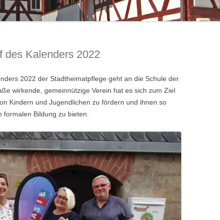
SCHILLERSTRASSE 10: BERTHA B
JAHRESBERICHT 2019
AUDRACCO-WOLF
JAHRESBERICHT 2018
DIE „WIEDERER-VILLA“
f des Kalenders 2022
JAHRESBERICHT 2016
nders 2022 der Stadtheimatpflege geht an die Schule der
aße wirkende, gemeinnützige Verein hat es sich zum Ziel
von Kindern und Jugendlichen zu fördern und ihnen so
n formalen Bildung zu bieten.