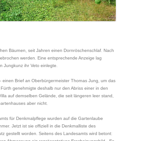
hohen Bäumen, seit Jahren einen Dornröschenschlaf. Nach
gebrochen werden. Eine entsprechende Anzeige lag
in Jungkunz ihr Veto einlegte.
te – einen Brief an Oberbürgermeister Thomas Jung, um das
t Fürth genehmigte deshalb nur den Abriss einer in den
illa auf demselben Gelände, die seit längeren leer stand,
artenhauses aber nicht.
amts für Denkmalpflege wurden auf die Gartenlaube
. Jetzt ist sie offiziell in die Denkmalliste des
z gestellt worden. Seitens des Landesamts wird betont:
gen Abmessung ein repräsentatives Erscheinungsbild. „Es