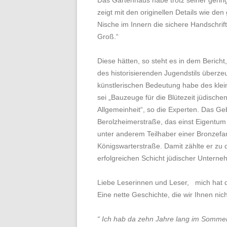
zeigt mit den originellen Details wie 
Nische im Innern die sichere Handschri
Groß.“
Diese hätten, so steht es in dem Beric
des historisierenden Jugendstils überze
künstlerischen Bedeutung habe des klei
sei „Bauzeuge für die Blütezeit jüdischen
Allgemeinheit“, so die Experten. Das G
Berolzheimerstraße, das einst Eigentum
unter anderem Teilhaber einer Bronzefar
Königswarterstraße. Damit zählte er zu 
erfolgreichen Schicht jüdischer Untern
Liebe Leserinnen und Leser, mich hat 
Eine nette Geschichte, die wir Ihnen ni
“ Ich hab da zehn Jahre lang im Sommer 