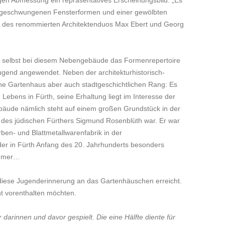
den geschwungenen Fensterformen und einer gewölbten
ft des renommierten Architektenduos Max Ebert und Georg
ht, selbst bei diesem Nebengebäude das Formenrepertoire
ugend angewendet. Neben der architekturhistorisch-
ne Gartenhaus aber auch stadtgeschichtlichen Rang: Es
 Lebens in Fürth, seine Erhaltung liegt im Interesse der
ebäude nämlich steht auf einem großen Grundstück in der
 des jüdischen Fürthers Sigmund Rosenblüth war. Er war
ben- und Blattmetallwarenfabrik in der
der in Fürth Anfang des 20. Jahrhunderts besonders
ehmer…
diese Jugenderinnerung an das Gartenhäuschen erreicht.
cht vorenthalten möchten.
darinnen und davor gespielt. Die eine Hälfte diente für