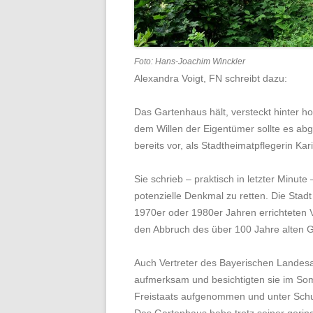
Foto: Hans-Joachim Winckler
Alexandra Voigt, FN schreibt dazu:
Das Gartenhaus hält, versteckt hinter 
dem Willen der Eigentümer sollte es ab
bereits vor, als Stadtheimatpflegerin Kar
Sie schrieb – praktisch in letzter Minu
potenzielle Denkmal zu retten. Die Stad
1970er oder 1980er Jahren errichteten V
den Abbruch des über 100 Jahre alten G
Auch Vertreter des Bayerischen Landes
aufmerksam und besichtigten sie im Sommer
Freistaats aufgenommen und unter Schut
Das Gartenhaus habe trotz seiner gerin