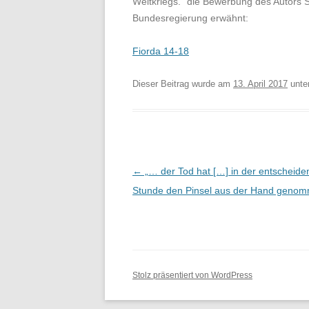
Weltkriegs.“ die Bewerbung des Autors
Bundesregierung erwähnt:
Fiorda 14-18
Dieser Beitrag wurde am
13. April 2017
unte
Beitragsnavigatio
←
„… der Tod hat […] in der entscheid
Stunde den Pinsel aus der Hand geno
Stolz präsentiert von WordPress