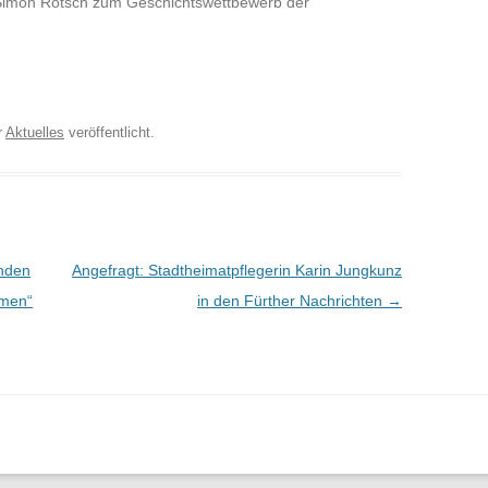
 Simon Rötsch zum Geschichtswettbewerb der
r
Aktuelles
veröffentlicht.
n
enden
Angefragt: Stadtheimatpflegerin Karin Jungkunz
mmen“
in den Fürther Nachrichten
→