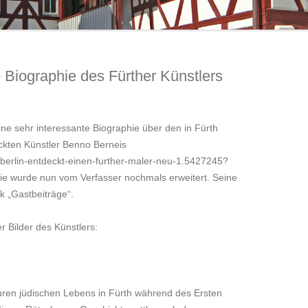
SCHILLERSTRASSE 10: BERTHA B
JAHRESBERICHT 2019
AUDRACCO-WOLF
JAHRESBERICHT 2018
DIE „WIEDERER-VILLA“
ographie des Fürther Künstlers
JAHRESBERICHT 2016
ne sehr interessante Biographie über den in Fürth
ckten Künstler Benno Berneis
/berlin-entdeckt-einen-further-maler-neu-1.5427245?
hie wurde nun vom Verfasser nochmals erweitert. Seine
ik „Gastbeiträge“.
r Bilder des Künstlers:
puren jüdischen Lebens in Fürth während des Ersten