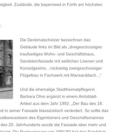
osigkeit. Zustände, die bayernweit in Fürth am höchsten
:
Die Denkmalschützer bezeichnen das
Gebäude links im Bild als „dreigeschossiges
traufseitiges Wohn- und Geschäftshaus,
Sandsteinfassade mit seitlichen Lisenen und
Konsolgesims…rückseitig zweigeschossiger
Flügelbau in Fachwerk mit Mansarddach…“
Und die ehemalige Stadtheimatpflegerin
Barbara Ohm ergänzt in einem Amtsblatt-
Artikel aus dem Jahr 1992: „Der Bau des 18.
 in seiner Fassade klassizistisch verändert. So sollte das
lbstbewusstsein des Eigentümers und Geschäftsmannes
e des 20. Jahrhunderts wurde die Fassade aber mehr und
ässigt. Die Restaurierung von 1991/92 hat den Sandstein