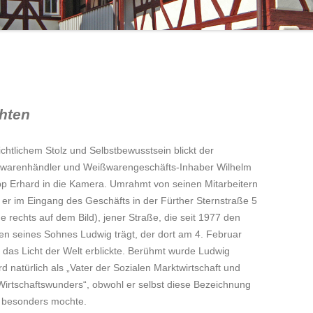
SCHILLERSTRASSE 10: BERTHA B
JAHRESBERICHT 2019
AUDRACCO-WOLF
JAHRESBERICHT 2018
DIE „WIEDERER-VILLA“
JAHRESBERICHT 2016
hten
ichtlichem Stolz und Selbstbewusstsein blickt der
ilwarenhändler und Weißwarengeschäfts-Inhaber Wilhelm
ipp Erhard in die Kamera. Umrahmt von seinen Mitarbeitern
t er im Eingang des Geschäfts in der Fürther Sternstraße 5
e rechts auf dem Bild), jener Straße, die seit 1977 den
n seines Sohnes Ludwig trägt, der dort am 4. Februar
 das Licht der Welt erblickte. Berühmt wurde Ludwig
d natürlich als „Vater der Sozialen Marktwirtschaft und
Wirtschaftswunders“, obwohl er selbst diese Bezeichnung
t besonders mochte.