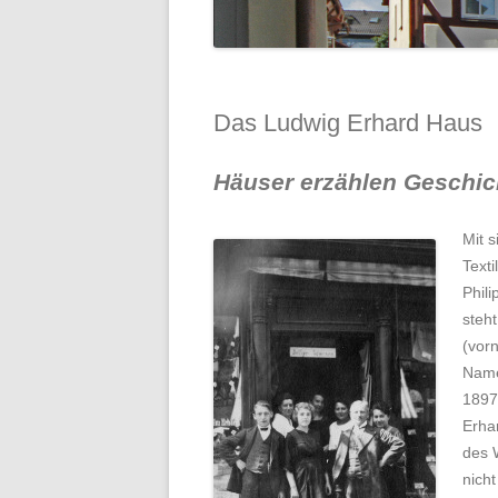
Das Ludwig Erhard Haus
Häuser erzählen Geschic
Mit s
Text
Phil
steh
(vorn
Name
1897
Erhar
des 
nich