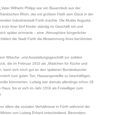
 „Vater Wilhelm Philipp war ein Bauernbub aus der
rfränkischen Rhön, der mit großem Fleiß sein Glück in der
erenden Industriestadt Fürth machte. Die Mutter Augusta,
 trotz ihrer fünf Kinder ständig im Geschäft mit und
sich später erinnerte – eine ,Atmosphäre bürgerlicher
 schildert die Stadt Fürth die Abstammung ihres berühmten
rem Wäsche- und Ausstattungsgeschäft zur soliden
 Bock, die im Februar 1915 als „Mädchen für Küche und
m, kann sich noch gut an den späteren Bundeskanzler
serreich zum guten Ton, Hausangestellte zu beschäftigen,
milie kümmerten. Ludwig war damals allerdings schon 18
 Haus, bis er sich im Jahr 1916 als Freiwilliger zum
e.
or allem die sozialen Verhältnisse in Fürth während der
e Wirken von Ludwig Erhard entscheidend. Besonders